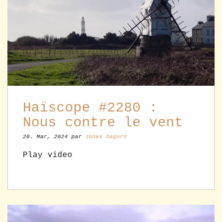
Haïscope #2280 :
Nous contre le vent
20. Mar, 2024 par
Jonas Dagorn
Play video