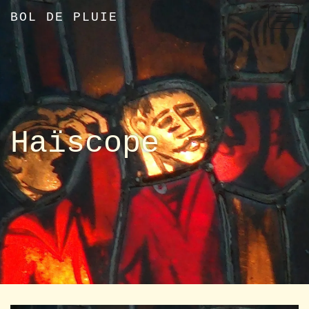
BOL DE PLUIE
T
o
g
g
l
e
Haïscope
n
a
v
i
g
a
t
i
o
n