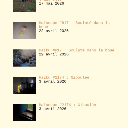
17 mai 2026
Haïscope #817 : Sculpté dans la
boue
22 avril 2026
Haïku #817 : Sculpté dans la boue
22 avril 2026
Haïku #2174 : Giboulée
3 avril 2026
Haïscope #2174 : Giboulée
3 avril 2026