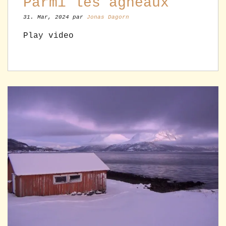
Parmi les agneaux
31. Mar, 2024 par
Jonas Dagorn
Play video