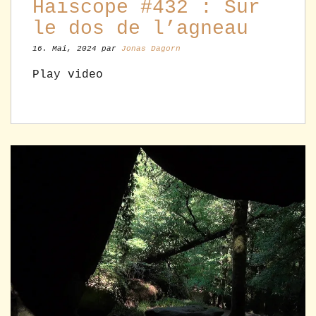
Haïscope #432 : Sur
le dos de l’agneau
16. Mai, 2024 par
Jonas Dagorn
Play video