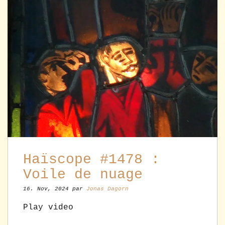
Haïscope #1478 :
Voile de nuage
16. Nov, 2024 par
Jonas Dagorn
Play video