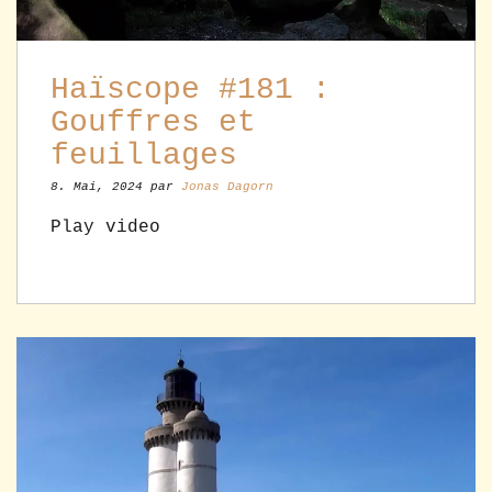
Haïscope #181 :
Gouffres et
feuillages
8. Mai, 2024 par
Jonas Dagorn
Play video