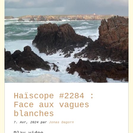
Haïscope #2284 :
Face aux vagues
blanches
7. Avr, 2024 par
Jonas Dagorn