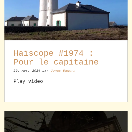
Haïscope #1974 :
Pour le capitaine
29. Avr, 2024 par
Jonas Dagorn
Play video