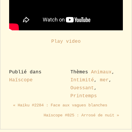
Play video
Publié dans
Thèmes
Animaux
,
Haïscope
Intimité
,
mer
,
Ouessant
,
Printemps
« Haïku #2284 : Face aux vagues blanches
Haïscope #825 : Arrosé de nuit »