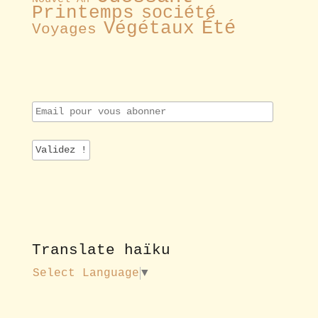
Printemps
société
Été
Végétaux
Voyages
E
m
a
i
l
p
o
u
r
v
o
Translate haïku
u
s
Select Language
▼
a
b
o