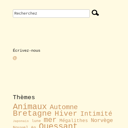
Écrivez-nous
Thèmes
Animaux
Automne
Bretagne
Hiver
Intimité
mer
Norvège
Mégalithes
lune
Japonais
Ouessant
Nouvel An