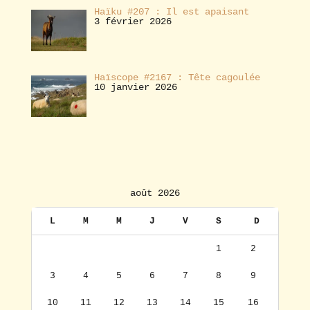
Haïku #207 : Il est apaisant
3 février 2026
Haïscope #2167 : Tête cagoulée
10 janvier 2026
août 2026
L
M
M
J
V
S
D
1
2
3
4
5
6
7
8
9
10
11
12
13
14
15
16