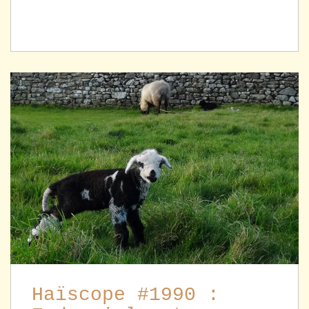
Haïscope #1990 :