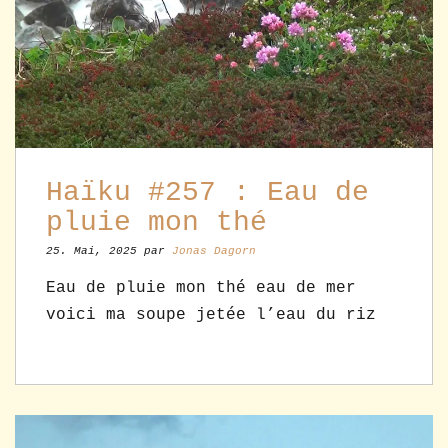
Haïku #257 : Eau de
pluie mon thé
25. Mai, 2025 par
Jonas Dagorn
Eau de pluie mon thé eau de mer
voici ma soupe jetée l’eau du riz