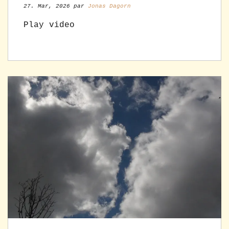
27. Mar, 2026 par
Jonas Dagorn
Play video