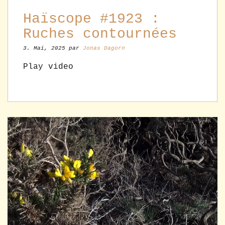
Haïscope #1923 :
Ruches contournées
3. Mai, 2025 par
Jonas Dagorn
Play video