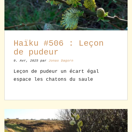
Haïku #506 : Leçon
de pudeur
9. Avr, 2025 par
Jonas Dagorn
Leçon de pudeur un écart égal
espace les chatons du saule