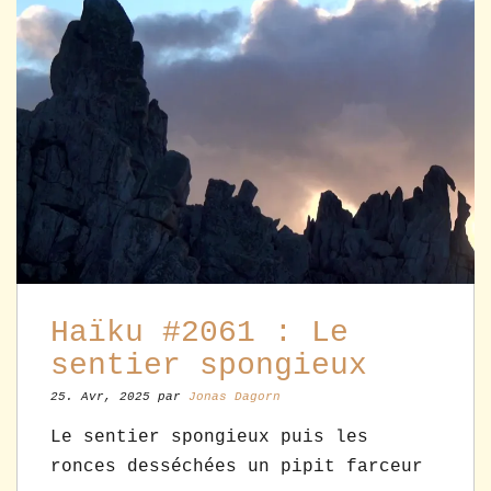
Haïku #2061 : Le
sentier spongieux
25. Avr, 2025 par
Jonas Dagorn
Le sentier spongieux puis les
ronces desséchées un pipit farceur