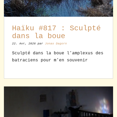
Haïku #817 : Sculpté
dans la boue
22. Avr, 2026 par
Jonas Dagorn
Sculpté dans la boue l’amplexus des
batraciens pour m’en souvenir