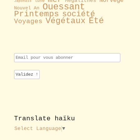
Norvège
Mégalithes
lune
Japonais
Ouessant
Nouvel An
Printemps
société
Été
Végétaux
Voyages
E
m
a
i
l
p
o
u
r
v
o
Translate haïku
u
s
Select Language
▼
a
b