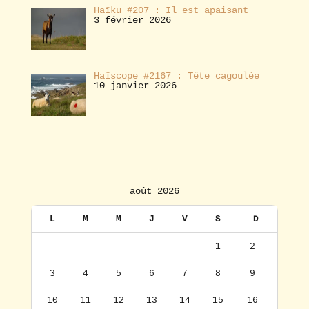
Haïku #207 : Il est apaisant
3 février 2026
Haïscope #2167 : Tête cagoulée
10 janvier 2026
août 2026
L
M
M
J
V
S
D
1
2
3
4
5
6
7
8
9
10
11
12
13
14
15
16