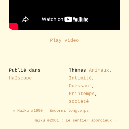
Play video
Publié dans
Thèmes
Animaux
,
Haïscope
Intimité
,
Ouessant
,
Printemps
,
société
« Haïku #1990 : Endormi longtemps
Haïku #2061 : Le sentier spongieux »