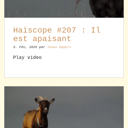
Haïscope #207 : Il
est apaisant
3. Fév, 2026 par
Jonas Dagorn
Play video