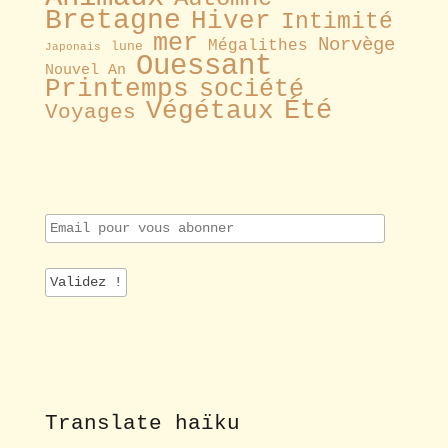
Bretagne
Hiver
Intimité
mer
Norvège
Mégalithes
lune
Japonais
Ouessant
Nouvel An
Printemps
société
Été
Végétaux
Voyages
E
m
a
i
l
p
o
u
r
v
o
Translate haïku
u