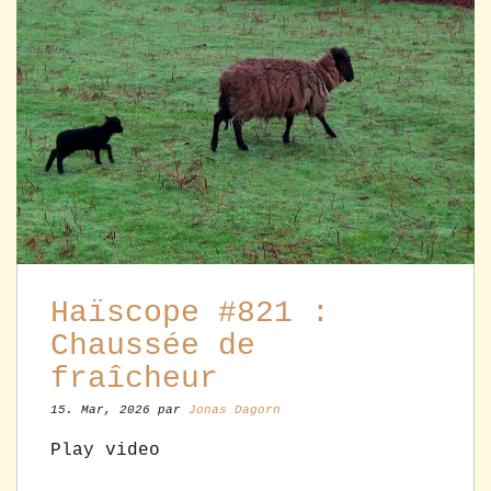
Haïscope #821 :
Chaussée de
fraîcheur
15. Mar, 2026 par
Jonas Dagorn
Play video