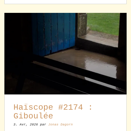
Haïscope #2174 :
Giboulée
3. Avr, 2026 par
Jonas Dagorn