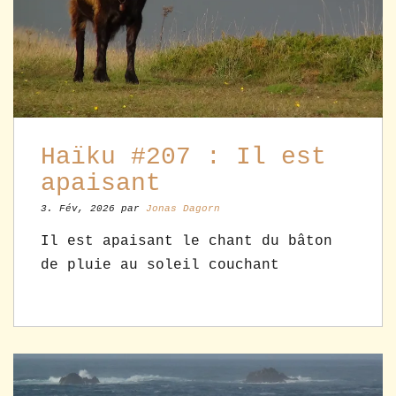
Haïku #207 : Il est
apaisant
3. Fév, 2026 par
Jonas Dagorn
Il est apaisant le chant du bâton
de pluie au soleil couchant