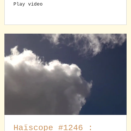
Play video
Haïscope #1246 :