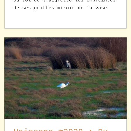
Du vol de l’aigrette les empreintes
de ses griffes miroir de la vase