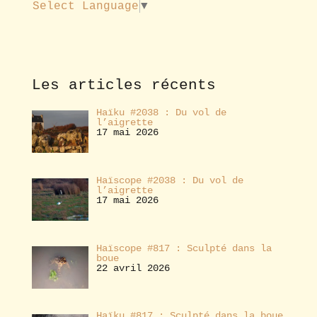
s
Select Language
▼
a
b
o
n
n
e
Les articles récents
r
Haïku #2038 : Du vol de
l’aigrette
17 mai 2026
Haïscope #2038 : Du vol de
l’aigrette
17 mai 2026
Haïscope #817 : Sculpté dans la
boue
22 avril 2026
Haïku #817 : Sculpté dans la boue