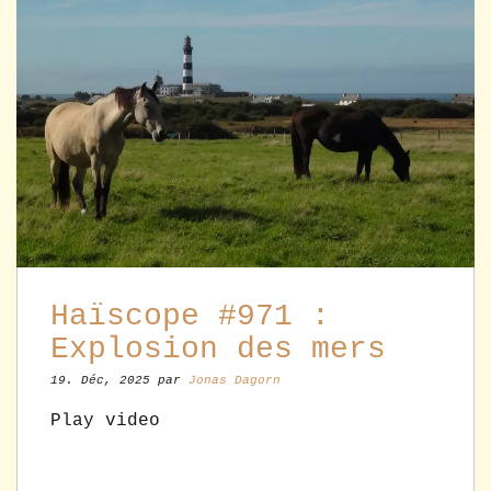
Haïscope #971 :
Explosion des mers
19. Déc, 2025 par
Jonas Dagorn
Play video