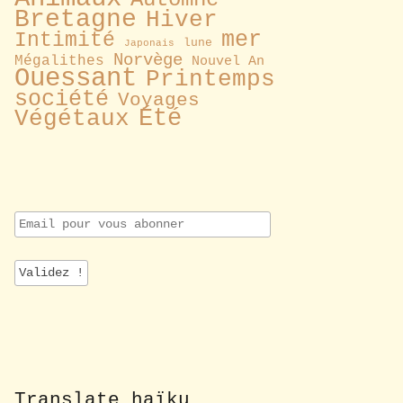
Bretagne
Hiver
mer
Intimité
lune
Japonais
Norvège
Mégalithes
Nouvel An
Ouessant
Printemps
société
Voyages
Été
Végétaux
E
m
a
i
l
p
o
u
r
v
o
Translate haïku