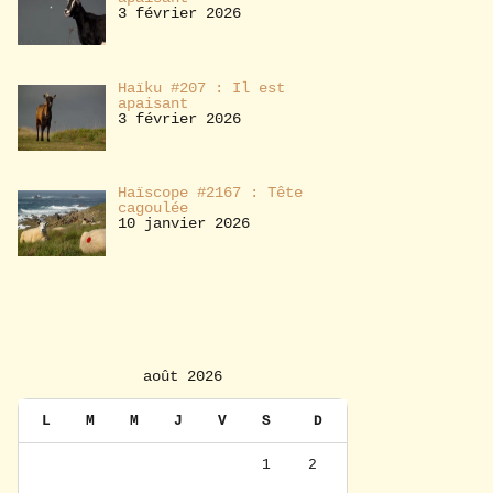
3 février 2026
Haïku #207 : Il est
apaisant
3 février 2026
Haïscope #2167 : Tête
cagoulée
10 janvier 2026
août 2026
L
M
M
J
V
S
D
1
2