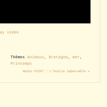
ay video
Thèmes
Animaux
,
Bretagne
,
mer
,
Printemps
Haïku #2207 : L’hostie impeccable »