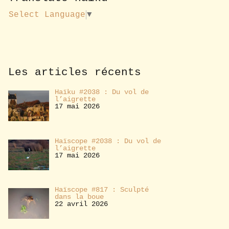
u
s
Select Language
▼
a
b
o
n
n
e
Les articles récents
r
Haïku #2038 : Du vol de
l’aigrette
17 mai 2026
Haïscope #2038 : Du vol de
l’aigrette
17 mai 2026
Haïscope #817 : Sculpté
dans la boue
22 avril 2026