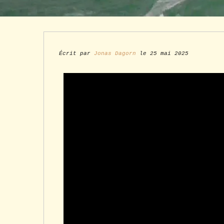
Écrit par
Jonas Dagorn
le 25 mai 2025