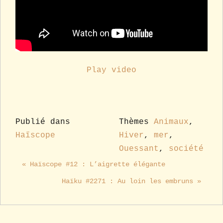
Play video
Publié dans
Thèmes
Animaux
,
Haïscope
Hiver
,
mer
,
Ouessant
,
société
« Haïscope #12 : L’aigrette élégante
Haïku #2271 : Au loin les embruns »