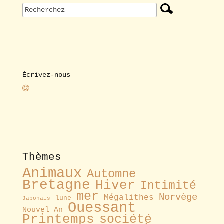
Écrivez-nous
Thèmes
Animaux
Automne
Bretagne
Hiver
Intimité
mer
Norvège
Mégalithes
lune
Japonais
Ouessant
Nouvel An
Printemps
société