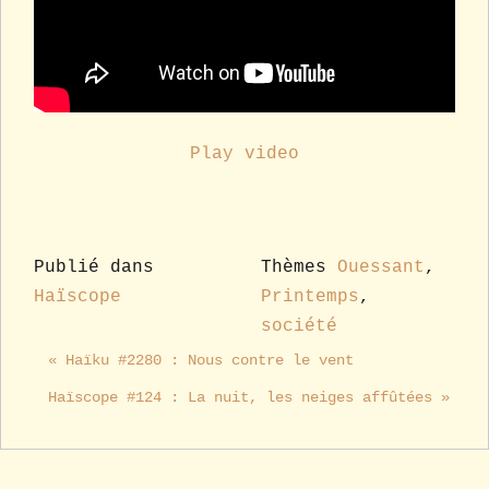
Play video
Publié dans
Thèmes
Ouessant
,
Haïscope
Printemps
,
société
« Haïku #2280 : Nous contre le vent
Haïscope #124 : La nuit, les neiges affûtées »