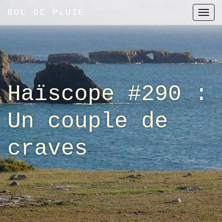
BOL DE PLUIE
T
o
g
g
l
e
Haïscope #290 :
n
a
Un couple de
v
i
craves
g
a
t
i
o
n