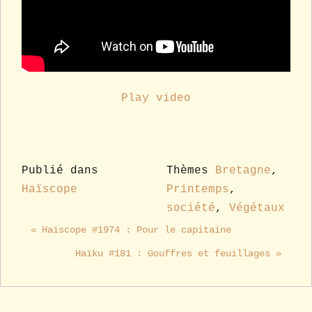
Play video
Publié dans
Thèmes
Bretagne
,
Haïscope
Printemps
,
société
,
Végétaux
« Haïscope #1974 : Pour le capitaine
Haïku #181 : Gouffres et feuillages »