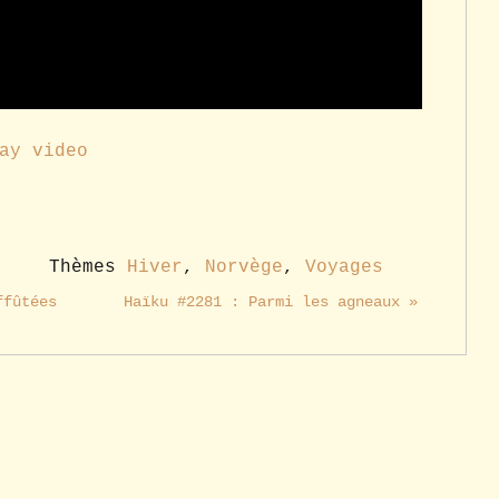
ay video
Thèmes
Hiver
,
Norvège
,
Voyages
ffûtées
Haïku #2281 : Parmi les agneaux »