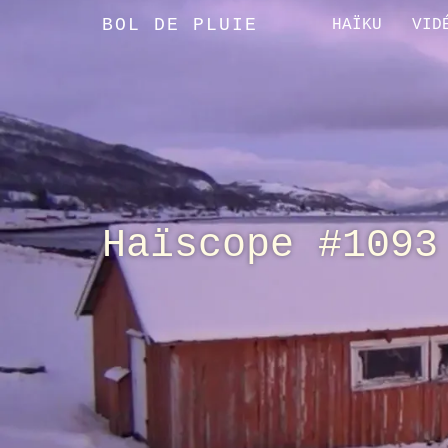
BOL DE PLUIE
HAÏKU
VID
Haïscope #1093