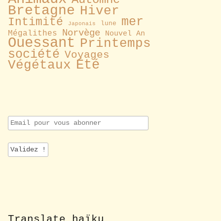
Bretagne
Hiver
mer
Intimité
lune
Japonais
Norvège
Mégalithes
Nouvel An
Ouessant
Printemps
société
Voyages
Été
Végétaux
E
m
a
i
l
p
o
u
r
v
o
Translate haïku