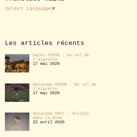
u
s
Select Language
▼
a
b
o
n
n
e
Les articles récents
r
Haïku #2038 : Du vol de
l’aigrette
17 mai 2026
Haïscope #2038 : Du vol de
l’aigrette
17 mai 2026
Haïscope #817 : Sculpté
dans la boue
22 avril 2026