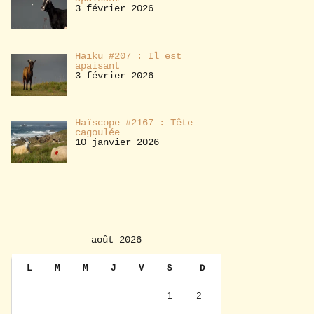
3 février 2026
Haïku #207 : Il est
apaisant
3 février 2026
Haïscope #2167 : Tête
cagoulée
10 janvier 2026
août 2026
L
M
M
J
V
S
D
1
2