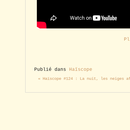
Pl
Publié dans
Haïscope
« Haïscope #124 : La nuit, les neiges a