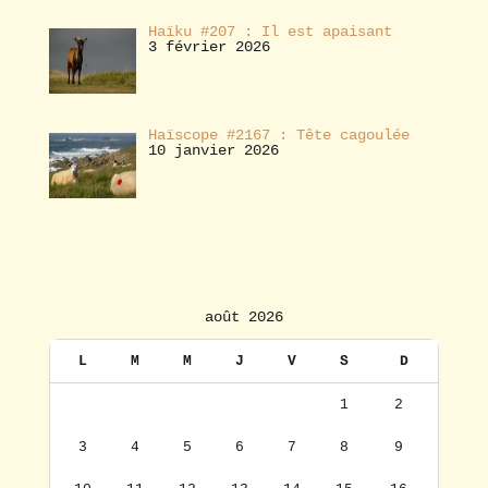
Haïku #207 : Il est apaisant
3 février 2026
Haïscope #2167 : Tête cagoulée
10 janvier 2026
août 2026
L
M
M
J
V
S
D
1
2
3
4
5
6
7
8
9