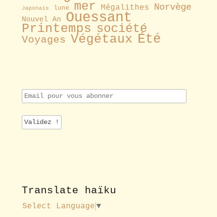
mer
Norvège
Mégalithes
lune
Japonais
Ouessant
Nouvel An
Printemps
société
Été
Végétaux
Voyages
E
m
a
i
l
p
o
u
r
v
o
Translate haïku
u
s
Select Language
▼
a