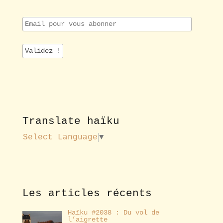
E
m
a
i
l
p
o
u
r
v
o
Translate haïku
u
s
Select Language
▼
a
b
o
n
n
e
Les articles récents
r
Haïku #2038 : Du vol de
l’aigrette