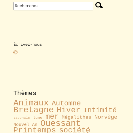
Écrivez-nous
Thèmes
Animaux
Automne
Bretagne
Hiver
Intimité
mer
Norvège
Mégalithes
lune
Japonais
Ouessant
Nouvel An
Printemps
société