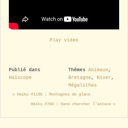
Play video
Publié dans
Thèmes
Animaux
,
Haïscope
Bretagne
,
Hiver
,
Mégalithes
« Haïku #1135 : Montagnes de glace
Haïku #769 : Sans chercher l’astuce »