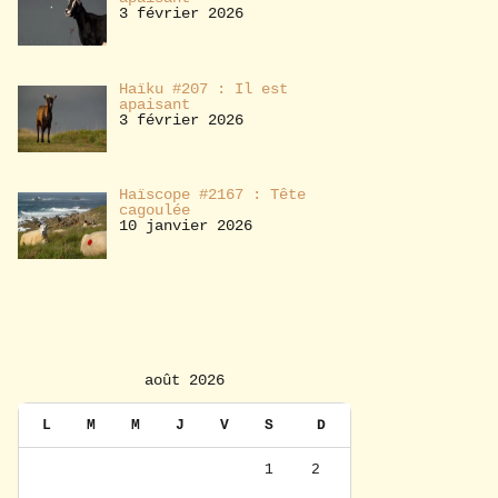
3 février 2026
Haïku #207 : Il est
apaisant
3 février 2026
Haïscope #2167 : Tête
cagoulée
10 janvier 2026
août 2026
L
M
M
J
V
S
D
1
2