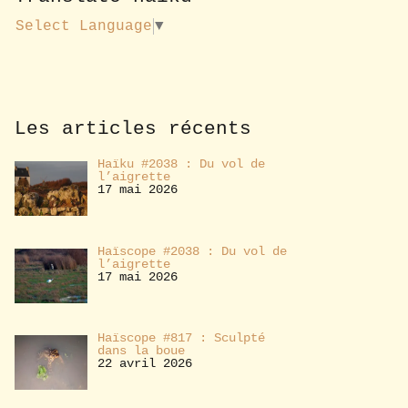
u
s
Select Language
▼
a
b
o
n
n
e
Les articles récents
r
Haïku #2038 : Du vol de
l’aigrette
17 mai 2026
Haïscope #2038 : Du vol de
l’aigrette
17 mai 2026
Haïscope #817 : Sculpté
dans la boue
22 avril 2026