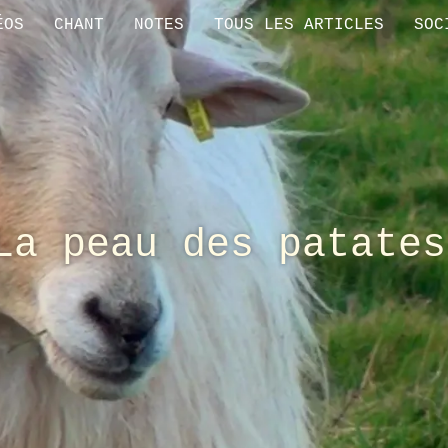
ÉOS
CHANT
NOTES
TOUS LES ARTICLES
SOC
La peau des patates