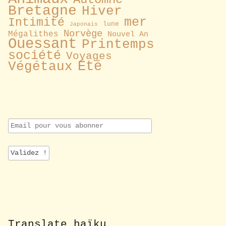
Bretagne
Hiver
mer
Intimité
lune
Japonais
Norvège
Mégalithes
Nouvel An
Ouessant
Printemps
société
Voyages
Été
Végétaux
E
m
a
i
l
p
o
u
r
v
o
Translate haïku