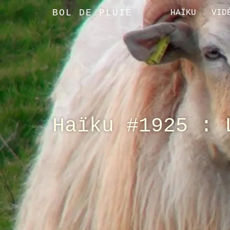
BOL DE PLUIE
HAÏKU
VID
Haïku #1925 : 