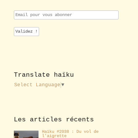
E
m
a
i
l
p
o
u
r
v
o
Translate haïku
u
s
Select Language
▼
a
b
o
n
n
e
Les articles récents
r
Haïku #2038 : Du vol de
l’aigrette