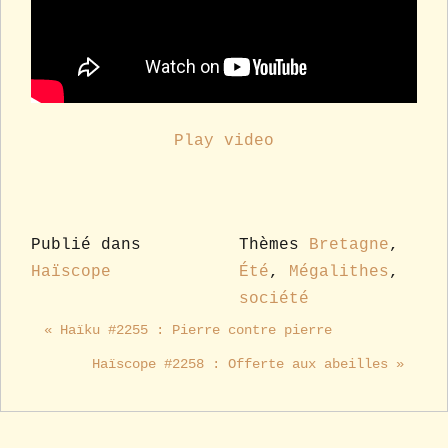
Play video
Publié dans
Thèmes
Bretagne
,
Haïscope
Été
,
Mégalithes
,
société
« Haïku #2255 : Pierre contre pierre
Haïscope #2258 : Offerte aux abeilles »