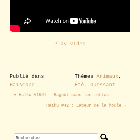
Play video
Publié dans
Thèmes
Animaux
,
Haïscope
Été
,
Ouessant
« Haïku #1591 : Ragoût sous les mottes
Haïku #42 : Labeur de la houle »