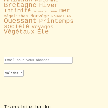
Bretagne
Hiver
mer
Intimité
lune
Japonais
Norvège
Mégalithes
Nouvel An
Ouessant
Printemps
société
Voyages
Été
Végétaux
E
m
a
i
l
p
o
u
r
v
o
Translate haïku