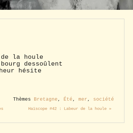
 de la houle
 bourg dessoûlent
heur hésite
Thèmes
Bretagne
,
Été
,
mer
,
société
es
Haïscope #42 : Labeur de la houle »