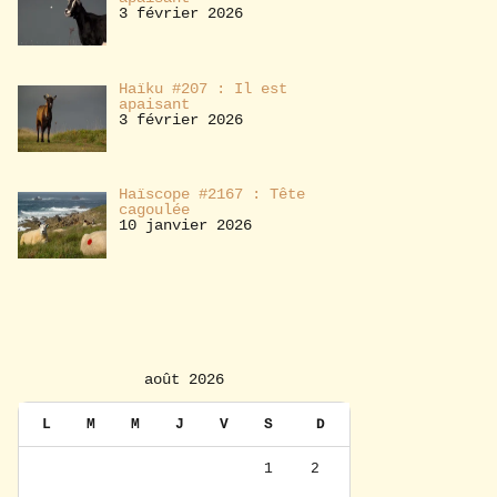
3 février 2026
Haïku #207 : Il est
apaisant
3 février 2026
Haïscope #2167 : Tête
cagoulée
10 janvier 2026
août 2026
L
M
M
J
V
S
D
1
2