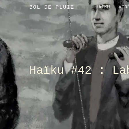
BOL DE PLUIE
HAÏKU
VID
Haïku #42 : La