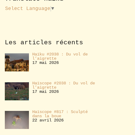
u
s
Select Language
▼
a
b
o
n
n
e
Les articles récents
r
Haïku #2038 : Du vol de
l’aigrette
17 mai 2026
Haïscope #2038 : Du vol de
l’aigrette
17 mai 2026
Haïscope #817 : Sculpté
dans la boue
22 avril 2026