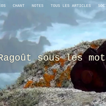
ÉOS
CHANT
NOTES
TOUS LES ARTICLES
SOC
Ragoût sous les mot