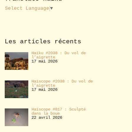
u
s
Select Language
▼
a
b
o
n
n
e
Les articles récents
r
Haïku #2038 : Du vol de
l’aigrette
17 mai 2026
Haïscope #2038 : Du vol de
l’aigrette
17 mai 2026
Haïscope #817 : Sculpté
dans la boue
22 avril 2026