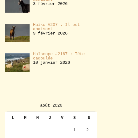
3 février 2026
Haïku #207 : Il est
apaisant
3 février 2026
Haïscope #2167 : Tête
cagoulée
10 janvier 2026
août 2026
L
M
M
J
V
S
D
1
2