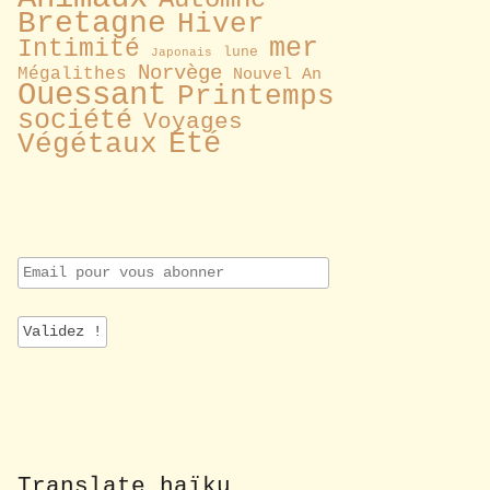
Bretagne
Hiver
mer
Intimité
lune
Japonais
Norvège
Mégalithes
Nouvel An
Ouessant
Printemps
société
Voyages
Été
Végétaux
E
m
a
i
l
p
o
u
r
v
o
Translate haïku