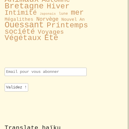
Bretagne
Hiver
mer
Intimité
lune
Japonais
Norvège
Mégalithes
Nouvel An
Ouessant
Printemps
société
Voyages
Été
Végétaux
E
m
a
i
l
p
o
u
r
v
o
Translate haïku