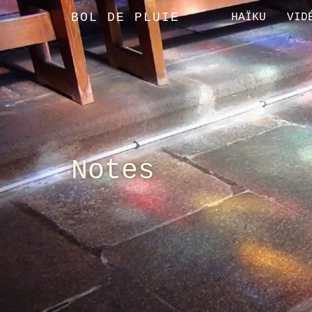
BOL DE PLUIE
HAÏKU
VID
Notes