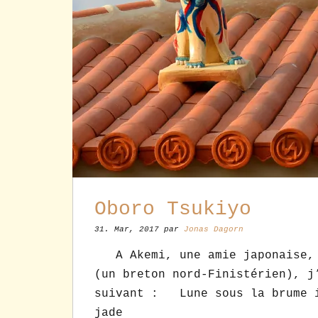
Oboro Tsukiyo
31. Mar, 2017 par
Jonas Dagorn
A Akemi, une amie japonaise, l
(un breton nord-Finistérien), j
suivant : Lune sous la brume i
jade