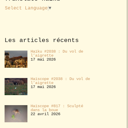
u
s
Select Language
▼
a
b
o
n
n
e
Les articles récents
r
Haïku #2038 : Du vol de
l’aigrette
17 mai 2026
Haïscope #2038 : Du vol de
l’aigrette
17 mai 2026
Haïscope #817 : Sculpté
dans la boue
22 avril 2026