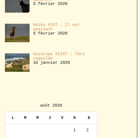
3 février 2026
Haïku #207 : Il est
apaisant
3 février 2026
Haïscope #2167 : Tête
cagoulée
10 janvier 2026
août 2026
L
M
M
J
V
S
D
1
2