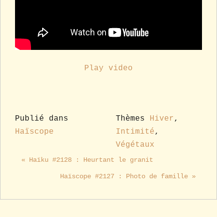
Play video
Publié dans
Thèmes
Hiver
,
Haïscope
Intimité
,
Végétaux
« Haïku #2128 : Heurtant le granit
Haïscope #2127 : Photo de famille »