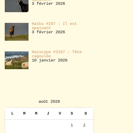
3 février 2026
Haïku #207 : Il est
apaisant
3 février 2026
Haïscope #2167 : Tête
cagoulée
10 janvier 2026
août 2026
L
M
M
J
V
S
D
1
2