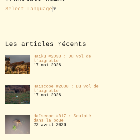
u
s
Select Language
▼
a
b
o
n
n
e
Les articles récents
r
Haïku #2038 : Du vol de
l’aigrette
17 mai 2026
Haïscope #2038 : Du vol de
l’aigrette
17 mai 2026
Haïscope #817 : Sculpté
dans la boue
22 avril 2026