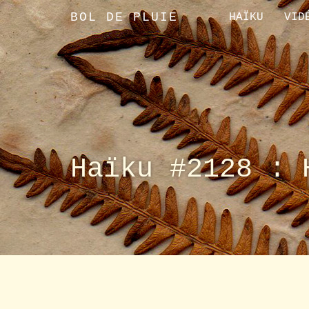
BOL DE PLUIE
HAÏKU
VID
Haïku #2128 : 