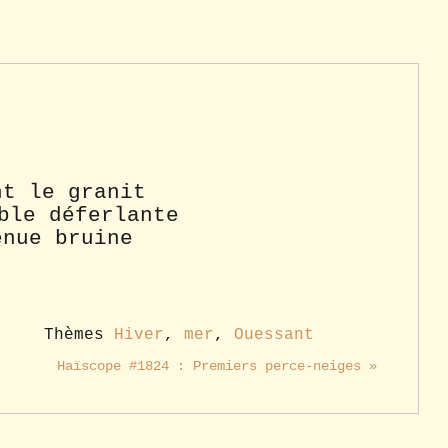
nt le granit
ble déferlante
enue bruine
Thèmes
Hiver
,
mer
,
Ouessant
Haïscope #1824 : Premiers perce-neiges »