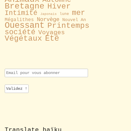
Bretagne
Hiver
mer
Intimité
lune
Japonais
Norvège
Mégalithes
Nouvel An
Ouessant
Printemps
société
Voyages
Été
Végétaux
E
m
a
i
l
p
o
u
r
v
o
Translate haïku