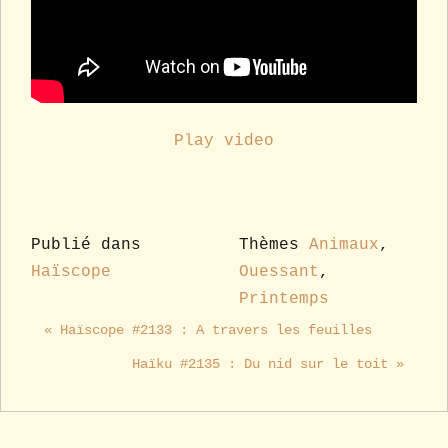
Play video
Publié dans
Thèmes
Animaux
,
Haïscope
Ouessant
,
Printemps
« Haïscope #2133 : A travers les feuilles
Haïku #2135 : Du nid sur le toit »