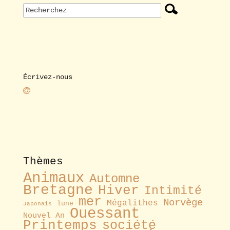
Écrivez-nous
Thèmes
Animaux
Automne
Bretagne
Hiver
Intimité
mer
Norvège
Mégalithes
lune
Japonais
Ouessant
Nouvel An
Printemps
société