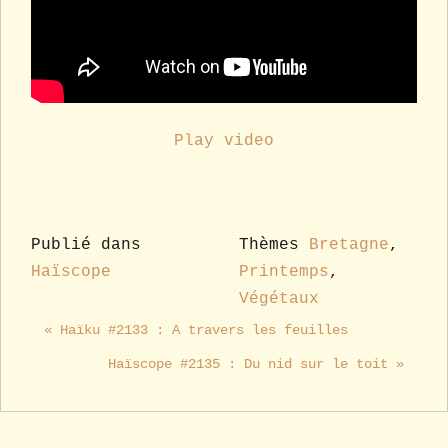
Play video
Publié dans
Thèmes
Bretagne
,
Haïscope
Printemps
,
Végétaux
« Haïku #2133 : A travers les feuilles
Haïscope #2135 : Du nid sur le toit »