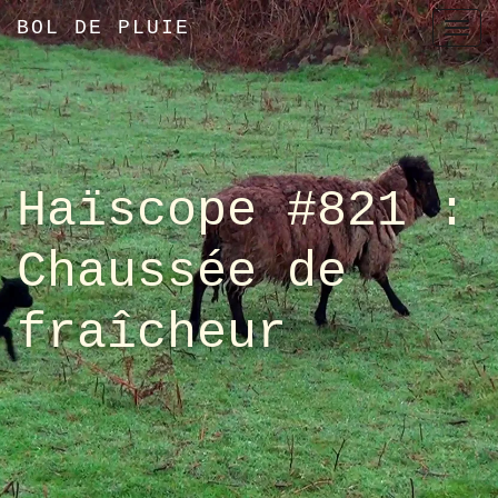
BOL DE PLUIE
T
o
g
g
l
e
Haïscope #821 :
n
a
Chaussée de
v
i
fraîcheur
g
a
t
i
o
n