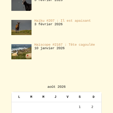
3 février 2026
Haïku #207 : Il est apaisant
3 février 2026
Haïscope #2167 : Tête cagoulée
10 janvier 2026
août 2026
L
M
M
J
V
S
D
1
2