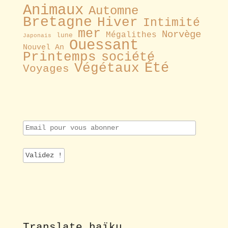
Animaux
Automne
Bretagne
Hiver
Intimité
mer
Norvège
Mégalithes
lune
Japonais
Ouessant
Nouvel An
Printemps
société
Été
Végétaux
Voyages
E
m
a
i
l
p
o
u
r
v
o
Translate haïku