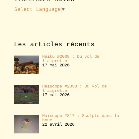
u
s
Select Language
▼
a
b
o
n
n
e
Les articles récents
r
Haïku #2038 : Du vol de
l’aigrette
17 mai 2026
Haïscope #2038 : Du vol de
l’aigrette
17 mai 2026
Haïscope #817 : Sculpté dans la
boue
22 avril 2026