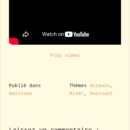
Play video
Publié dans
Thèmes
Animaux
,
Haïscope
Hiver
,
Ouessant