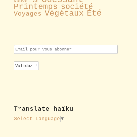
Nouvel An
Printemps
société
Été
Végétaux
Voyages
E
m
a
i
l
p
o
u
r
v
o
Translate haïku
u
s
Select Language
▼
a
b
o