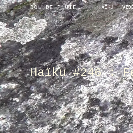
BOL DE PLUIE
HAÏKU
VID
Haïku #246 : F