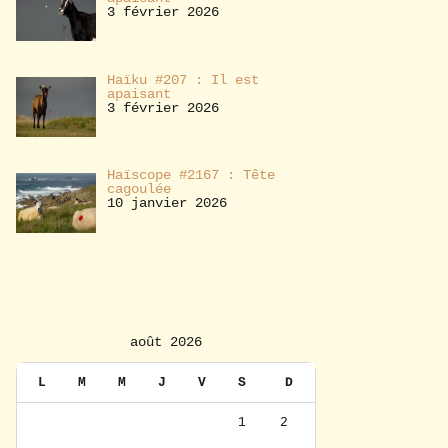
3 février 2026
Haïku #207 : Il est
apaisant
3 février 2026
Haïscope #2167 : Tête
cagoulée
10 janvier 2026
août 2026
L
M
M
J
V
S
D
1
2