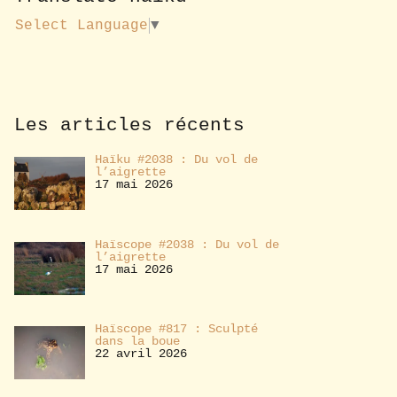
u
s
Select Language
▼
a
b
o
n
n
e
Les articles récents
r
Haïku #2038 : Du vol de
l’aigrette
17 mai 2026
Haïscope #2038 : Du vol de
l’aigrette
17 mai 2026
Haïscope #817 : Sculpté
dans la boue
22 avril 2026