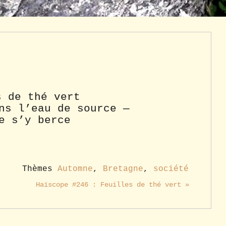
s de thé vert
ns l’eau de source —
e s’y berce
Thèmes
Automne
,
Bretagne
,
société
Haïscope #246 : Feuilles de thé vert »