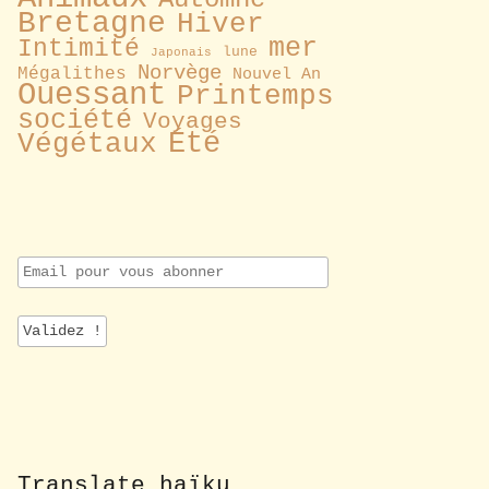
Bretagne
Hiver
mer
Intimité
lune
Japonais
Norvège
Mégalithes
Nouvel An
Ouessant
Printemps
société
Voyages
Été
Végétaux
E
m
a
i
l
p
o
u
r
v
o
Translate haïku