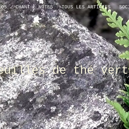
ÉOS
CHANT
NOTES
TOUS LES ARTICLES
SOC
euilles de thé vert