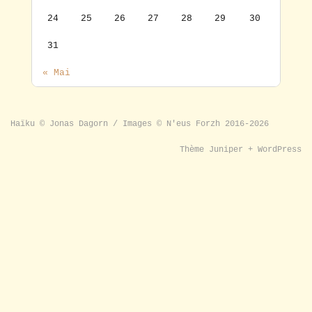
24
25
26
27
28
29
30
31
« Mai
Haïku © Jonas Dagorn / Images © N'eus Forzh 2016-2026
Thème
Juniper
+
WordPress