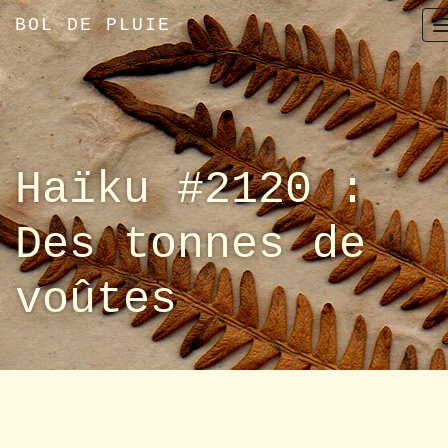
BOL DE PLUIE
Haïku #2120 :
Des tonnes de
voûtes