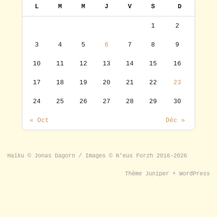
L
M
M
J
V
S
D
1
2
3
4
5
6
7
8
9
10
11
12
13
14
15
16
17
18
19
20
21
22
23
24
25
26
27
28
29
30
« Oct
Déc »
Haïku © Jonas Dagorn / Images © N'eus Forzh 2016-2026
Thème
Juniper
+
WordPress