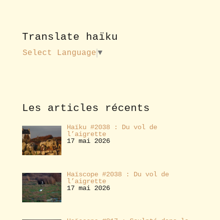
u
r
v
o
Translate haïku
u
s
Select Language
▼
a
b
o
n
n
e
Les articles récents
r
Haïku #2038 : Du vol de
l’aigrette
17 mai 2026
Haïscope #2038 : Du vol de
l’aigrette
17 mai 2026