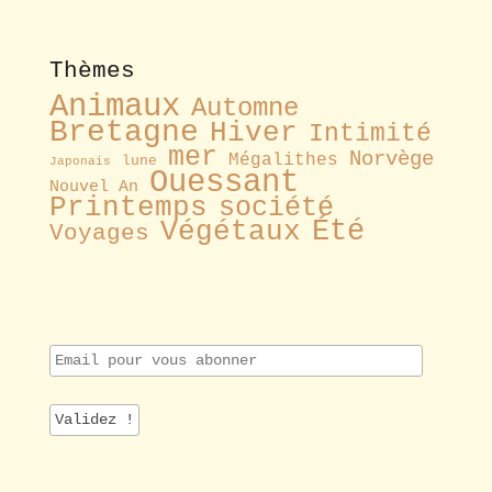
Thèmes
Animaux
Automne
Bretagne
Hiver
Intimité
mer
Norvège
Mégalithes
lune
Japonais
Ouessant
Nouvel An
Printemps
société
Été
Végétaux
Voyages
E
m
a
i
l
p
o