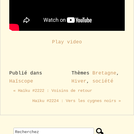
Play video
Publié dans
Thèmes
Bretagne
,
Haïscope
Hiver
,
société
« Haïku #2222 : Voisins de retour
Haïku #2224 : Vers les cygnes noirs »