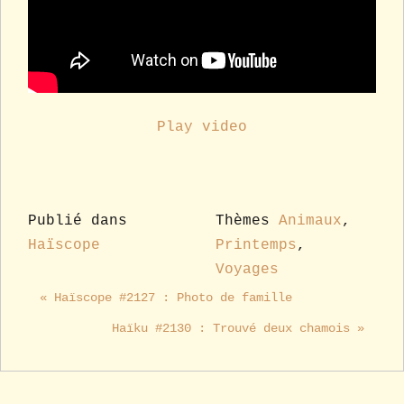
Play video
Publié dans
Thèmes
Animaux
,
Haïscope
Printemps
,
Voyages
« Haïscope #2127 : Photo de famille
Haïku #2130 : Trouvé deux chamois »