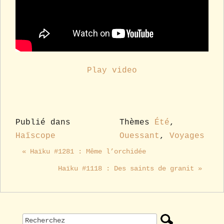
Play video
Publié dans
Thèmes
Été
,
Haïscope
Ouessant
,
Voyages
« Haïku #1281 : Même l’orchidée
Haïku #1118 : Des saints de granit »