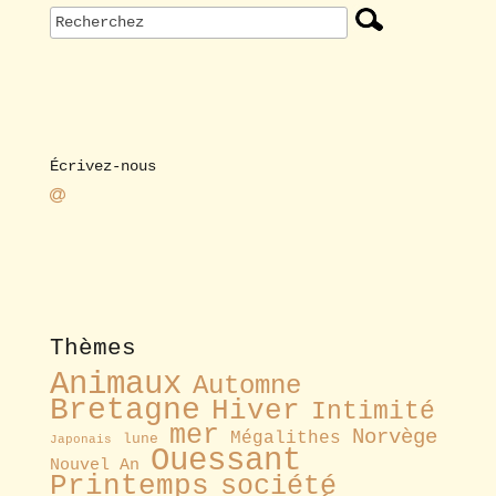
Écrivez-nous
Thèmes
Animaux
Automne
Bretagne
Hiver
Intimité
mer
Norvège
Mégalithes
lune
Japonais
Ouessant
Nouvel An
Printemps
société