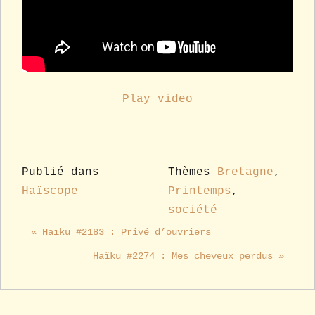
Play video
Publié dans
Thèmes
Bretagne
,
Haïscope
Printemps
,
société
« Haïku #2183 : Privé d’ouvriers
Haïku #2274 : Mes cheveux perdus »