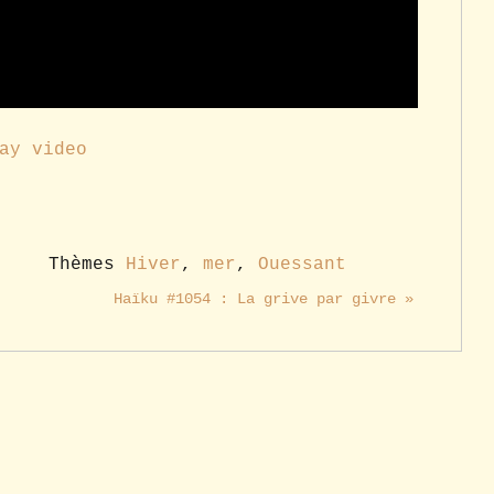
ay video
Thèmes
Hiver
,
mer
,
Ouessant
Haïku #1054 : La grive par givre »