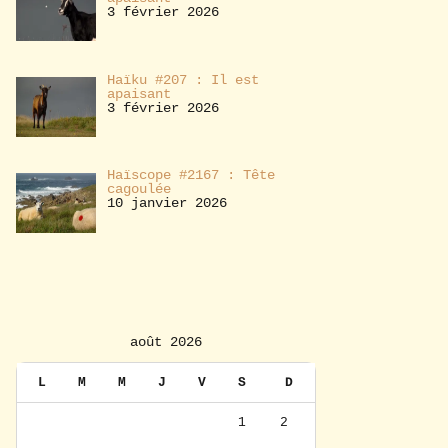
3 février 2026
Haïku #207 : Il est
apaisant
3 février 2026
Haïscope #2167 : Tête
cagoulée
10 janvier 2026
août 2026
L
M
M
J
V
S
D
1
2