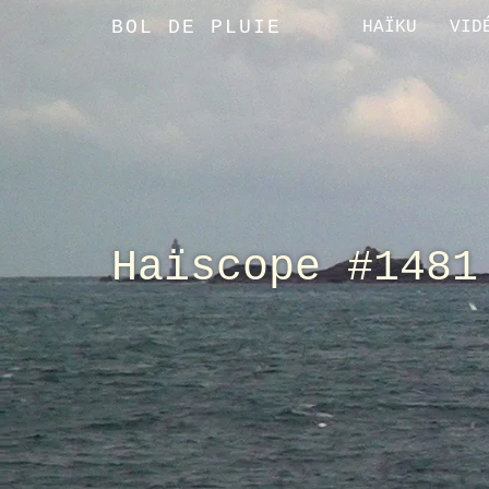
BOL DE PLUIE
HAÏKU
VID
Haïscope #1481