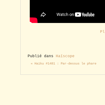
Pl
Publié dans
Haïscope
« Haïku #1481 : Par-dessus le phare