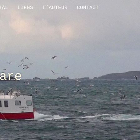
IAL
LIENS
L’AUTEUR
CONTACT
are