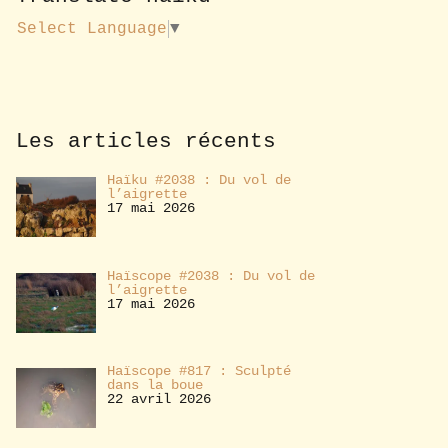
u
s
Select Language
▼
a
b
o
n
n
e
Les articles récents
r
Haïku #2038 : Du vol de
l’aigrette
17 mai 2026
Haïscope #2038 : Du vol de
l’aigrette
17 mai 2026
Haïscope #817 : Sculpté
dans la boue
22 avril 2026