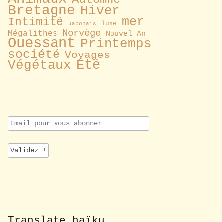
Bretagne
Hiver
mer
Intimité
lune
Japonais
Norvège
Mégalithes
Nouvel An
Ouessant
Printemps
société
Voyages
Été
Végétaux
E
m
a
i
l
p
o
u
r
v
o
Translate haïku