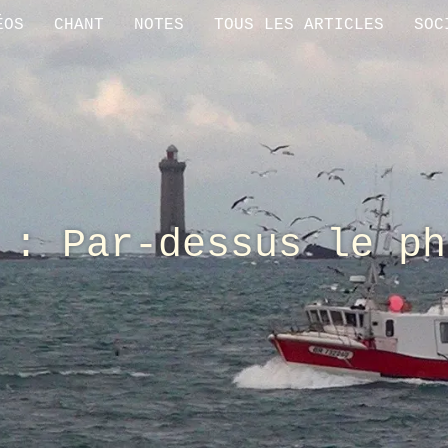
ÉOS
CHANT
NOTES
TOUS LES ARTICLES
SOC
 : Par-dessus le ph