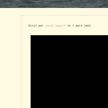
Écrit par
Jonas Dagorn
le 7 mars 2021