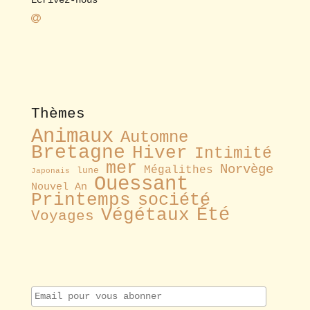
Thèmes
Animaux
Automne
Bretagne
Hiver
Intimité
mer
Norvège
Mégalithes
lune
Japonais
Ouessant
Nouvel An
Printemps
société
Été
Végétaux
Voyages
E
m