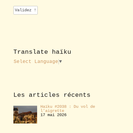
a
i
l
p
o
u
r
v
o
Translate haïku
u
s
Select Language
▼
a
b
o
n
n
e
Les articles récents
r
Haïku #2038 : Du vol de
l’aigrette
17 mai 2026