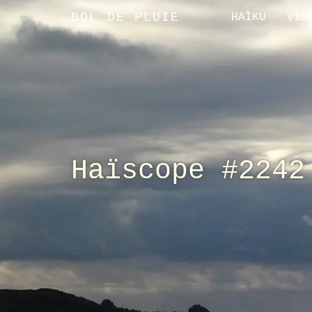
BOL DE PLUIE
HAÏKU
VID
Haïscope #2242