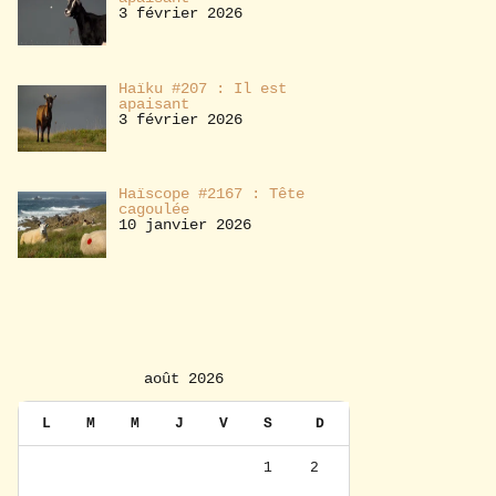
3 février 2026
Haïku #207 : Il est
apaisant
3 février 2026
Haïscope #2167 : Tête
cagoulée
10 janvier 2026
août 2026
L
M
M
J
V
S
D
1
2