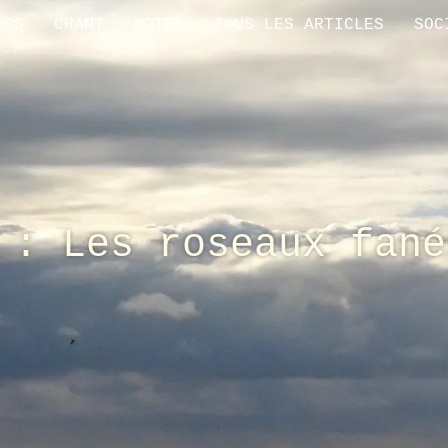
ÉOS
CHANT
NOTES
TOUS LES ARTICLES
SOC
 : Les roseaux fané