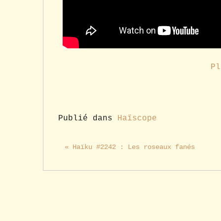
Pl
Publié dans
Haïscope
« Haïku #2242 : Les roseaux fanés