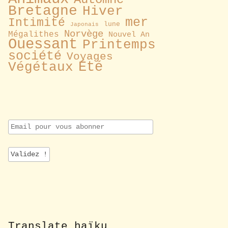
Bretagne
Hiver
mer
Intimité
lune
Japonais
Norvège
Mégalithes
Nouvel An
Ouessant
Printemps
société
Voyages
Été
Végétaux
E
m
a
i
l
p
o
u
r
v
o
Translate haïku