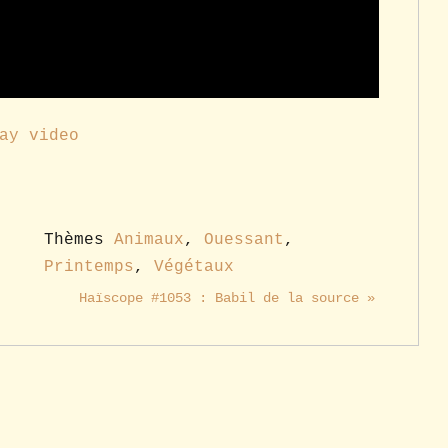
ay video
Thèmes
Animaux
,
Ouessant
,
Printemps
,
Végétaux
Haïscope #1053 : Babil de la source »