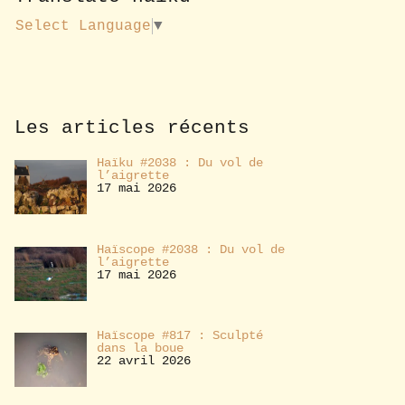
u
s
Select Language
▼
a
b
o
n
n
e
Les articles récents
r
Haïku #2038 : Du vol de
l’aigrette
17 mai 2026
Haïscope #2038 : Du vol de
l’aigrette
17 mai 2026
Haïscope #817 : Sculpté
dans la boue
22 avril 2026