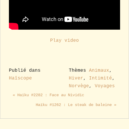
Play video
Publié dans
Thèmes
Animaux
,
Haïscope
Hiver
,
Intimité
,
Norvège
,
Voyages
« Haïku #2282 : Face au Nividic
Haïku #1262 : Le steak de baleine »