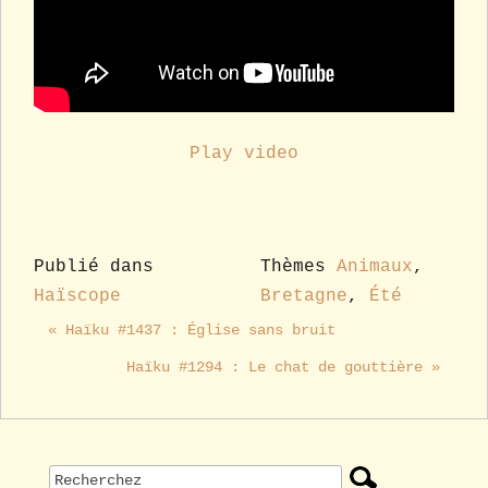
Play video
Publié dans
Thèmes
Animaux
,
Haïscope
Bretagne
,
Été
« Haïku #1437 : Église sans bruit
Haïku #1294 : Le chat de gouttière »