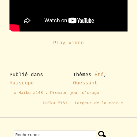
Play video
Publié dans
Thèmes
Été
,
Haïscope
Ouessant
« Haïku #148 : Premier jour d’orage
Haïku #161 : Largeur de la main »