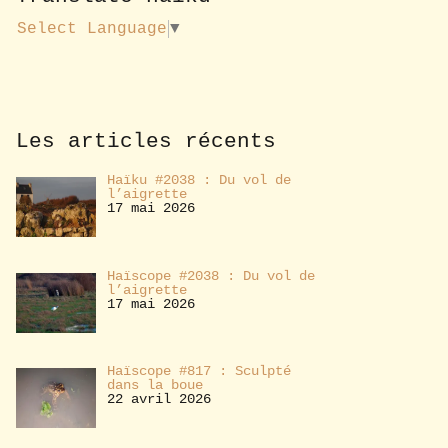
u
s
Select Language
▼
a
b
o
n
n
e
Les articles récents
r
Haïku #2038 : Du vol de
l’aigrette
17 mai 2026
Haïscope #2038 : Du vol de
l’aigrette
17 mai 2026
Haïscope #817 : Sculpté
dans la boue
22 avril 2026