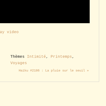
ay video
Thèmes
Intimité
,
Printemps
,
Voyages
Haïku #2186 : La pluie sur le seuil »