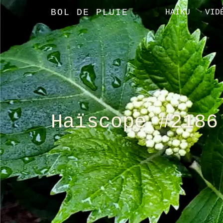
BOL DE PLUIE
HAÏKU
VID
Haïscope #2186