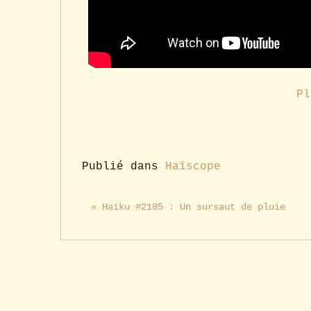
Pl
Publié dans
Haïscope
« Haïku #2185 : Un sursaut de pluie