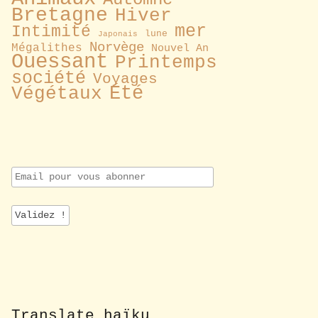
Bretagne
Hiver
mer
Intimité
lune
Japonais
Norvège
Mégalithes
Nouvel An
Ouessant
Printemps
société
Voyages
Été
Végétaux
E
m
a
i
l
p
o
u
r
v
o
Translate haïku