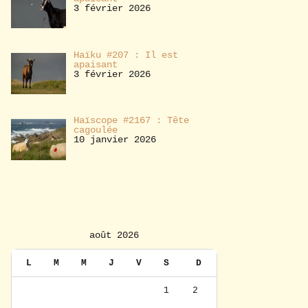
3 février 2026
Haïku #207 : Il est
apaisant
3 février 2026
Haïscope #2167 : Tête
cagoulée
10 janvier 2026
août 2026
L
M
M
J
V
S
D
1
2