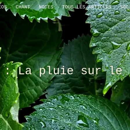
ÉOS
CHANT
NOTES
TOUS LES ARTICLES
SOC
 : La pluie sur le 