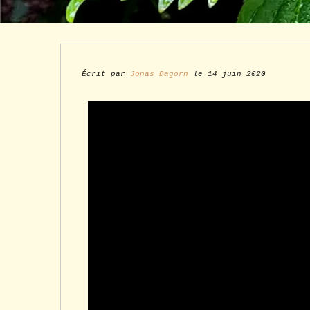
Écrit par
Jonas Dagorn
le 14 juin 2020