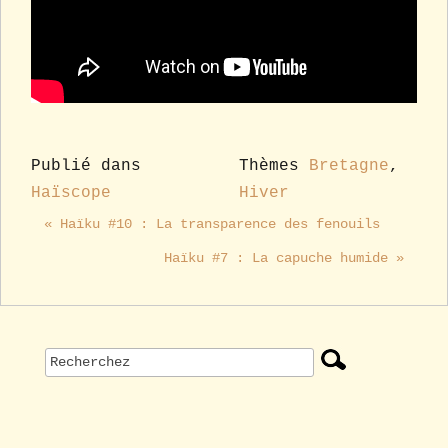
Publié dans
Thèmes
Bretagne
,
Haïscope
Hiver
« Haïku #10 : La transparence des fenouils
Haïku #7 : La capuche humide »