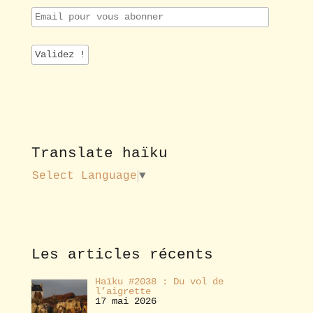
E
m
a
i
l
p
o
u
r
v
o
Translate haïku
u
s
Select Language
▼
a
b
o
n
n
e
Les articles récents
r
Haïku #2038 : Du vol de
l’aigrette
17 mai 2026