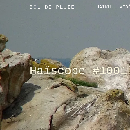
BOL DE PLUIE
HAÏKU
VID
Haïscope #1001