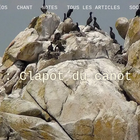
ÉOS
CHANT
NOTES
TOUS LES ARTICLES
SOC
 : Clapot du canot