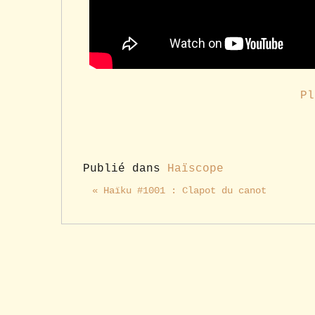
Pl
Publié dans
Haïscope
« Haïku #1001 : Clapot du canot