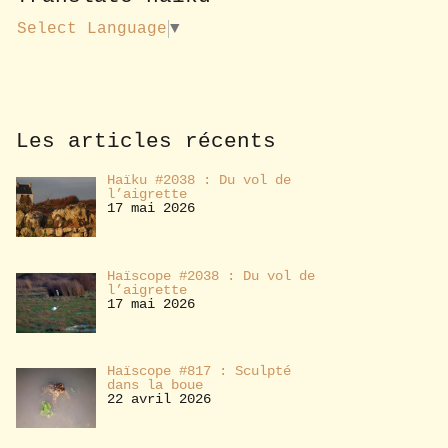
u
s
Select Language
▼
a
b
o
n
n
e
Les articles récents
r
Haïku #2038 : Du vol de
l’aigrette
17 mai 2026
Haïscope #2038 : Du vol de
l’aigrette
17 mai 2026
Haïscope #817 : Sculpté
dans la boue
22 avril 2026