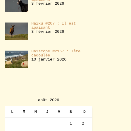
3 février 2026
Haïku #207 : Il est
apaisant
3 février 2026
Haïscope #2167 : Tête
cagoulée
10 janvier 2026
août 2026
L
M
M
J
V
S
D
1
2