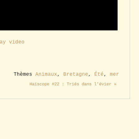
ay video
Thèmes
Animaux
,
Bretagne
,
Été
,
mer
Haïscope #22 : Triés dans l’évier »