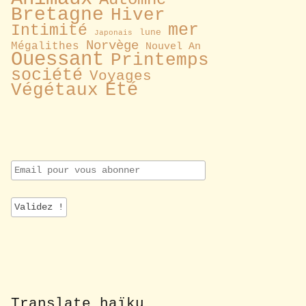
Bretagne
Hiver
mer
Intimité
lune
Japonais
Norvège
Mégalithes
Nouvel An
Ouessant
Printemps
société
Voyages
Été
Végétaux
E
m
a
i
l
p
o
u
r
v
o
Translate haïku