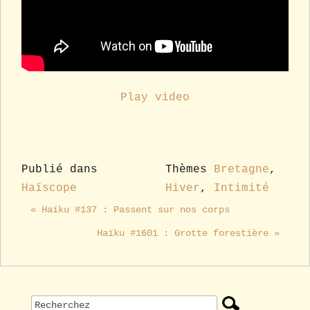
Play video
Publié dans
Thèmes
Bretagne
,
Haïscope
Hiver
,
Intimité
« Haïku #137 : Passent sur nos corps
Haïku #1601 : Grotte forestière »