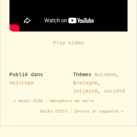
Play video
Publié dans
Thèmes
Automne
,
Haïscope
Bretagne
,
Intimité
,
société
« Haïku #136 : Nénuphars de verre
Haïku #1573 : Encore un napperon »