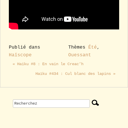
Publié dans
Thèmes
Été
,
Haïscope
Ouessant
« Haïku #8 : En vain le Creac’h
Haïku #434 : Cul blanc des lapins »