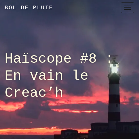
BOL DE PLUIE
T
o
g
g
l
e
Haïscope #8 :
n
a
En vain le
v
i
Creac’h
g
a
t
i
o
n