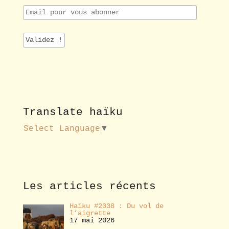
E
m
a
i
l
p
o
u
r
v
o
Translate haïku
u
s
Select Language
▼
a
b
o
n
n
e
Les articles récents
r
Haïku #2038 : Du vol de
l’aigrette
17 mai 2026