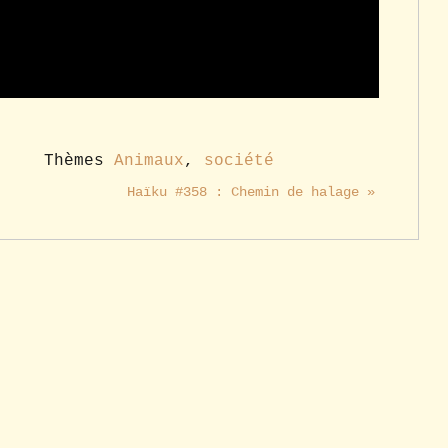
Thèmes
Animaux
,
société
Haïku #358 : Chemin de halage »