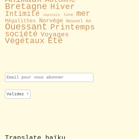
Bretagne
Hiver
mer
Intimité
lune
Japonais
Norvège
Mégalithes
Nouvel An
Ouessant
Printemps
société
Voyages
Été
Végétaux
E
m
a
i
l
p
o
u
r
v
o
Translate haïku