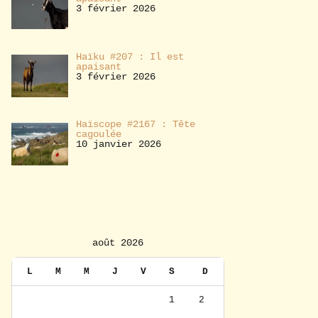
3 février 2026
Haïku #207 : Il est
apaisant
3 février 2026
Haïscope #2167 : Tête
cagoulée
10 janvier 2026
août 2026
L
M
M
J
V
S
D
1
2