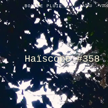
BOL DE PLUIE
HAÏKU
VID
Haïscope #358 