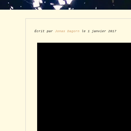
Écrit par
Jonas Dagorn
le 1 janvier 2017