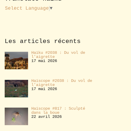
u
s
Select Language
▼
a
b
o
n
n
e
Les articles récents
r
Haïku #2038 : Du vol de
l’aigrette
17 mai 2026
Haïscope #2038 : Du vol de
l’aigrette
17 mai 2026
Haïscope #817 : Sculpté
dans la boue
22 avril 2026