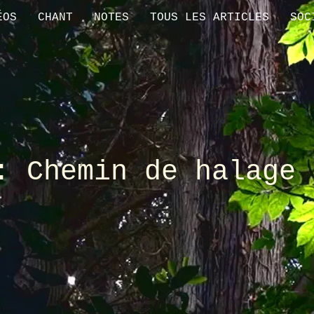
ÉOS
CHANT
NOTES
TOUS LES ARTICLES
SOC
: Chemin de halage