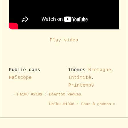
Play video
Publié dans
Thèmes
Bretagne
,
Haïscope
Intimité
,
Printemps
« Haïku #2181 : Bientôt Pâques
Haïku #1006 : Four à goémon »