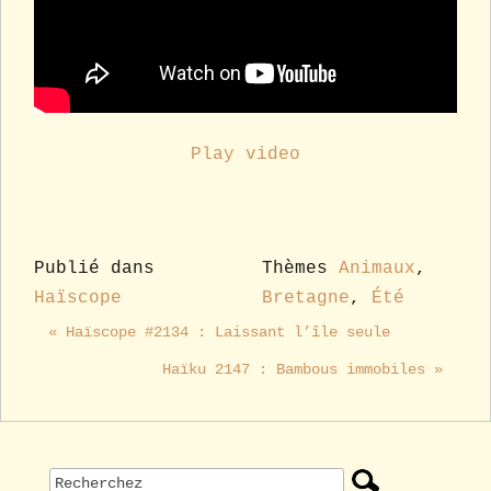
Play video
Publié dans
Thèmes
Animaux
,
Haïscope
Bretagne
,
Été
« Haïscope #2134 : Laissant l’île seule
Haïku 2147 : Bambous immobiles »