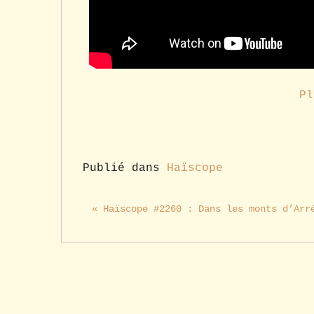
Pl
Publié dans
Haïscope
« Haïscope #2260 : Dans les monts d’Arr