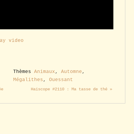
ay video
Thèmes
Animaux
,
Automne
,
Mégalithes
,
Ouessant
ée
Haïscope #2110 : Ma tasse de thé »