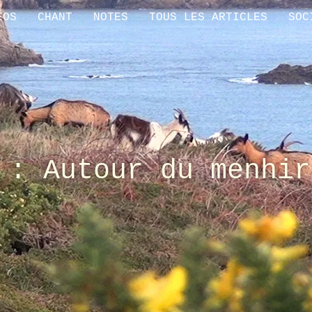
ÉOS
CHANT
NOTES
TOUS LES ARTICLES
SOC
 : Autour du menhir