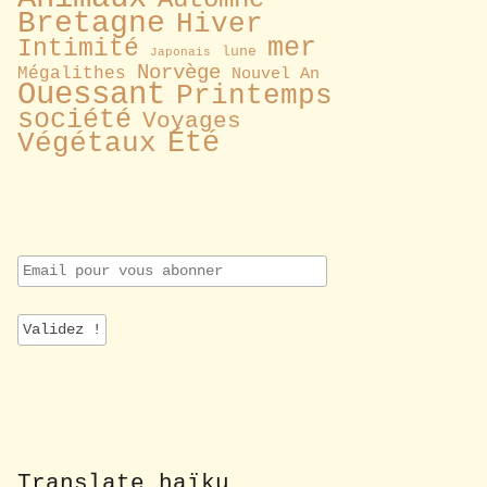
Bretagne
Hiver
mer
Intimité
lune
Japonais
Norvège
Mégalithes
Nouvel An
Ouessant
Printemps
société
Voyages
Été
Végétaux
E
m
a
i
l
p
o
u
r
v
o
Translate haïku