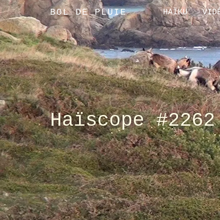
BOL DE PLUIE
HAÏKU
VID
Haïscope #2262