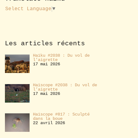
u
s
Select Language
▼
a
b
o
n
n
e
Les articles récents
r
Haïku #2038 : Du vol de
l’aigrette
17 mai 2026
Haïscope #2038 : Du vol de
l’aigrette
17 mai 2026
Haïscope #817 : Sculpté
dans la boue
22 avril 2026