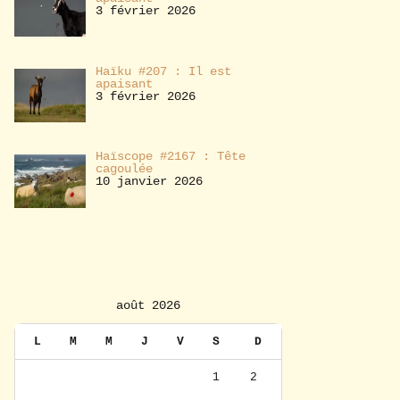
3 février 2026
Haïku #207 : Il est
apaisant
3 février 2026
Haïscope #2167 : Tête
cagoulée
10 janvier 2026
août 2026
L
M
M
J
V
S
D
1
2